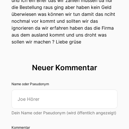
und ich ein Brief das wir zahlen müssen da nur
Fakeshops funktionieren, wie sie betrieben
die Bestellung raus ging aber haben kein Geld
werden und was man tun kann, um möglichst
überwiesen was können wir tun damit das nciht
nicht selbst darauf reinzufallen.
nochmal vor kommt und sollten wir das
ignorieren da wir erfahren haben das die Firma
Aber fangen wir erstmal ganz vorne an:
Was
aus dem ausland kommt und uns droht was
ist überhaupt ein Fakeshop – so rein
sollen wir machen ? Liebe grüse
Definitionstechnisch?
Iwona Husemamn:
Wenn wir den Begriff Fake
Shop benutzen, dann sprechen wir von einem
Neuer Kommentar
Onlineshop, den es eigentlich gar nicht gibt, also
von einer Internetseite, die aussieht wie ein
Name oder Pseudonym
echter Shop, wo ich ganz begehrte Sachen wie
Sneaker, Elektronik, Gadget so Artikel
bekomme, die oft sonst nicht verfügbar oder
sehr teuer sind und meistens ist es so man
bezahlt und bekommt nie etwas. Das ist so das
Dein Name oder Pseudonym (wird öffentlich angezeigt)
klassische Anzeichen für einen Fake Shop davon
zu unterscheiden sind daneben Jobs, die schöne
Kommentar