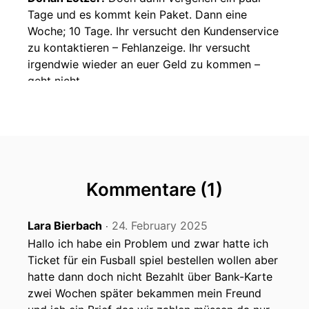
Tage und es kommt kein Paket. Dann eine
Woche; 10 Tage. Ihr versucht den Kundenservice
zu kontaktieren – Fehlanzeige. Ihr versucht
irgendwie wieder an euer Geld zu kommen –
geht nicht.
Es stellt sich raus:
Der Shop war Fake. Die
Sneaker gab es nie. Ihr seid betrogen wurden.
Es stellt sich raus:
Und um dieses Szenario
geht es in der heutigen Folge. Mein Name ist
Kommentare (1)
Dorian Lötzer. Willkommen bei Genau
Genommen.
Lara Bierbach
24. February 2025
‧
Es stellt sich raus:
Dieses Phänomen, das ich
Hallo ich habe ein Problem und zwar hatte ich
eben beschrieben habe, passiert gar nicht so
Ticket für ein Fusball spiel bestellen wollen aber
selten. Dafür gibt es sogar einen eigenen Namen
hatte dann doch nicht Bezahlt über Bank-Karte
– nämlich „Fakeshop“. Und für diese Folge habe
zwei Wochen später bekammen mein Freund
ich mir vorgenommen, herauszufinden, wie