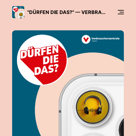
"DÜRFEN DIE DAS?" — VERBRAUCHERSCHUTZ IN ALLER TIEFE