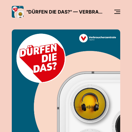
"DÜRFEN DIE DAS?" — VERBRAUCHERSCHUTZ IN ALLER TIEFE